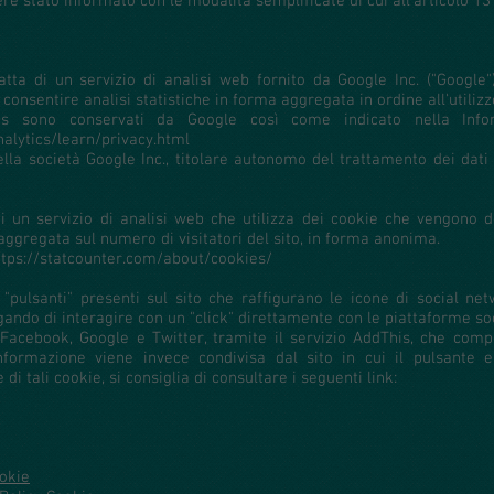
e stato informato con le modalità semplificate di cui all’articolo 13
tratta di un servizio di analisi web fornito da Google Inc. ("Googl
consentire analisi statistiche in forma aggregata in ordine all'utilizzo
cs sono conservati da Google così come indicato nella Infor
alytics/learn/privacy.html
lla società Google Inc., titolare autonomo del trattamento dei dati r
a di un servizio di analisi web che utilizza dei cookie che vengono 
 aggregata sul numero di visitatori del sito, in forma anonima.
 https://statcounter.com/about/cookies/
i "pulsanti" presenti sul sito che raffigurano le icone di social n
ando di interagire con un "click" direttamente con le piattaforme soc
 Facebook, Google e Twitter, tramite il servizio AddThis, che compo
 informazione viene invece condivisa dal sito in cui il pulsante
di tali cookie, si consiglia di consultare i seguenti link:
ookie