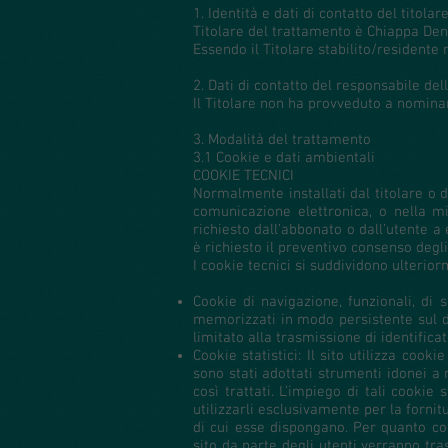
1. Identità e dati di contatto del titola
Titolare del trattamento è Chiappa Den
Essendo il Titolare stabilito/residente 
2. Dati di contatto del responsabile del
Il Titolare non ha provveduto a nominar
3. Modalità del trattamento
3.1 Cookie e dati ambientali
COOKIE TECNICI
Normalmente installati dal titolare o 
comunicazione elettronica, o nella mi
richiesto dall’abbonato o dall’utente a 
è richiesto il preventivo consenso degli
I cookie tecnici si suddividono ulterior
Cookie di navigazione, funzionali, di 
memorizzati in modo persistente sul d
limitato alla trasmissione di identificati
Cookie statistici: Il sito utilizza cook
sono stati adottati strumenti idonei a 
così trattati. L’impiego di tali cookie
utilizzarli esclusivamente per la fornit
di cui esse dispongano. Per quanto con
sito da parte degli utenti verranno t